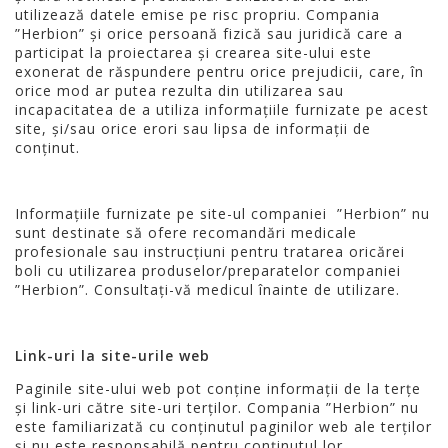
utilizează datele emise pe risc propriu. Compania
”Herbion” și orice persoană fizică sau juridică care a
participat la proiectarea și crearea site-ului este
exonerat de răspundere pentru orice prejudicii, care, în
orice mod ar putea rezulta din utilizarea sau
incapacitatea de a utiliza informațiile furnizate pe acest
site, și/sau orice erori sau lipsa de informații de
conținut.
Informațiile furnizate pe site-ul companiei ”Herbion” nu
sunt destinate să ofere recomandări medicale
profesionale sau instrucțiuni pentru tratarea oricărei
boli cu utilizarea produselor/preparatelor companiei
”Herbion”. Consultați-vă medicul înainte de utilizare.
Link-uri la site-urile web
Paginile site-ului web pot conține informații de la terțe
și link-uri către site-uri terților. Compania ”Herbion” nu
este familiarizată cu conținutul paginilor web ale terților
și nu este responsabilă pentru conținutul lor.