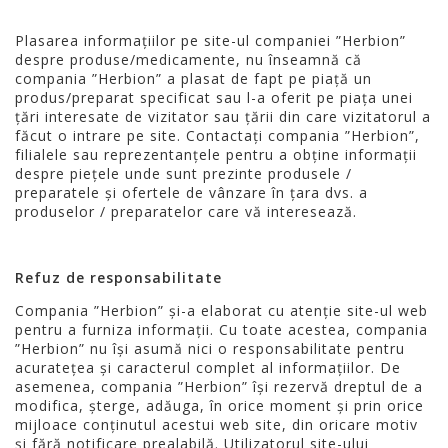
Plasarea informațiilor pe site-ul companiei ”Herbion”
despre produse/medicamente, nu înseamnă că
compania ”Herbion” a plasat de fapt pe piață un
produs/preparat specificat sau l-a oferit pe piața unei
țări interesate de vizitator sau țării din care vizitatorul a
făcut o intrare pe site. Contactați compania ”Herbion”,
filialele sau reprezentanțele pentru a obține informații
despre piețele unde sunt prezinte produsele /
preparatele și ofertele de vânzare în țara dvs. a
produselor / preparatelor care vă interesează.
Refuz de responsabilitate
Compania ”Herbion” și-a elaborat cu atenție site-ul web
pentru a furniza informații. Cu toate acestea, compania
”Herbion” nu își asumă nici o responsabilitate pentru
acuratețea și caracterul complet al informațiilor. De
asemenea, compania ”Herbion” își rezervă dreptul de a
modifica, șterge, adăuga, în orice moment și prin orice
mijloace conținutul acestui web site, din oricare motiv
și fără notificare prealabilă. Utilizatorul site-ului